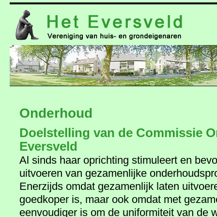
naar
de
inhoud
Onderhoud
Doelstelling van de Commissie 
Eversveld
Al sinds haar oprichting stimuleert en bev
uitvoeren van gezamenlijke onderhoudspro
Enerzijds omdat gezamenlijk laten uitvoe
goedkoper is, maar ook omdat met gezame
eenvoudiger is om de uniformiteit van de w