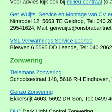
Voor advies kijk ook bij
milieu-centraal
(o.a
Ger Wuijts. Service en Montage van CV en
Nimrodel 12, 5663 TE Geldrop, Tel: 040 
29541624, Mail: gerwuijts@onsbrabantnet
VSL Verwarmings Service Leende
Biesven 6 5595 DD Leende, Tel: 040 206
Zonwering
Tielemans Zonwering
Schootsestraat 148, 5616 RH Eindhoven, 
Genzo Zonwering
Ekkersrijt 4603, 5692 DR Son, Tel: 0499 
DLC
Dark Light Control Zonwering