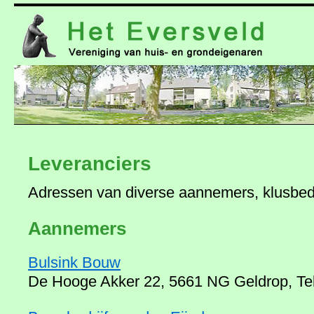
naar
de
inhoud
Leveranciers
Adressen van diverse aannemers, klusbedr
Aannemers
Bulsink Bouw
De Hooge Akker 22, 5661 NG Geldrop, Tel